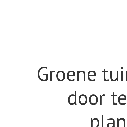
Groene tui
door t
plan