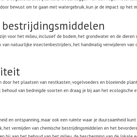
 door bewust om te gaan met watergebruik, kun je de impact op het m
 bestrijdingsmiddelen
jn voor het milieu, inclusief de bodem, het grondwater en de dieren di
k van natuurlijke insectenbestrijders, het handmatig verwijderen van 
iteit
uin door het plaatsen van nestkasten, vogelvoeders en bloeiende plant
 het behoud van bedreigde soorten en draag je bij aan het ecologische 
nheid en ontspanning, maar ook een ruimte waar je duurzaamheid kunt
, het vermijden van chemische bestrijdingsmiddelen en het bevorderen
n bij aan het behoud van het milieu, de bescherming van de lokale e