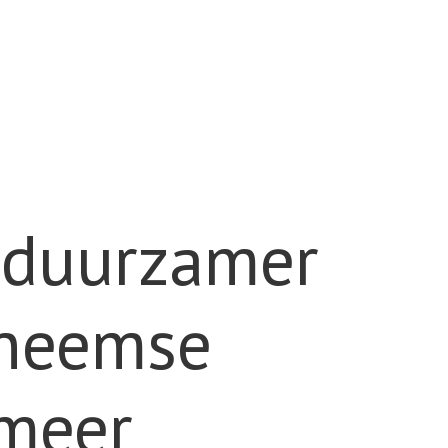
n duurzamer
nheemse
 meer