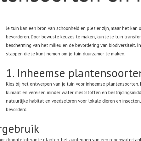
Je tuin kan een bron van schoonheid en plezier zijn, maar het kan
bevorderen. Door bewuste keuzes te maken, kun je je tuin transfo
bescherming van het milieu en de bevordering van biodiversiteit. I
stappen die je kunt nemen om je tuin duurzamer te maken.
1. Inheemse plantensoorte
Kies bij het ontwerpen van je tuin voor inheemse plantensoorten.
klimaat en vereisen minder water, meststoffen en bestrijdingsmid
natuurlijke habitat en voedselbron voor lokale dieren en insecten, 
bevorderd.
rgebruik
voor droogtetolerante planten, het aanleggen van een regenwatertank