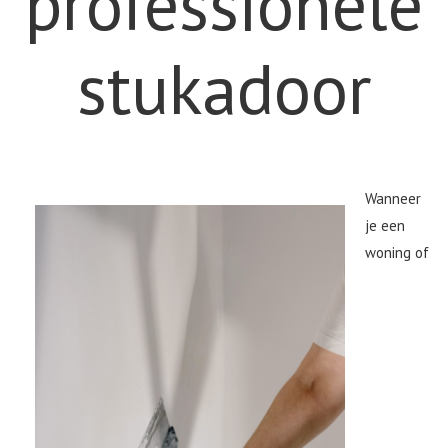
professionele
stukadoor
Wanneer
je een
woning of